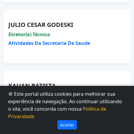
JULIO CESAR GODESKI
Diretor(a) Técnico
Atividades Da Secretaria De Saude
KAUAN BATISTA
🍪 Este portal utiliza cookies para melhorar sua
Diretor(a) Técnico
experiência de navegação. Ao continuar utilizando
Departamento De Projetos Tecnicos
o site, você concorda com nossa
Política de
Privacidade
Aceitar