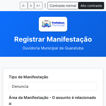
|
A-
A
A+
Contraste normal
Alto contraste
Registrar Manifestação
Ouvidoria Municipal de Guaratuba
Tipo de Manifestação
Área da Manifestação - O assunto é relacionado
a: