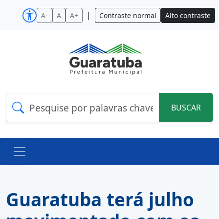
|
A-
A
A+
Contraste normal
Alto contraste
BUSCAR
Guaratuba terá julho