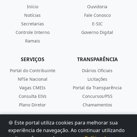
Início
Ouvidoria
Notícias
Fale Conosco
Secretarias
E-SIC
Controle Interno
Governo Digital
Ramais
SERVIÇOS
TRANSPARÊNCIA
Portal do Contribuinte
Diários Oficiais
NFSe Nacional
Licitações
Vagas CMEIs
Portal da Transparência
Consulta EIVs
Concursos/PSS
Plano Diretor
Chamamentos
🍪 Este portal utiliza cookies para melhorar sua
experiência de navegação. Ao continuar utilizando
© 2026 Prefeitura Municipal de Guaratuba. Todos os