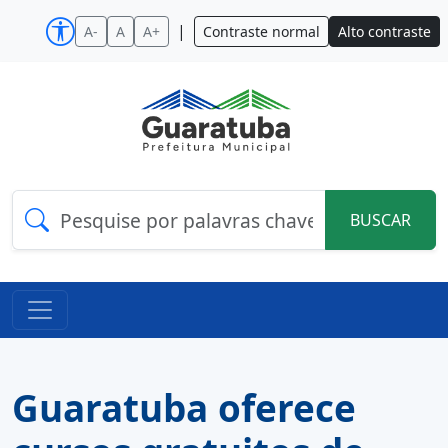
|
A-
A
A+
Contraste normal
Alto contraste
BUSCAR
Guaratuba oferece